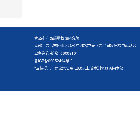
青岛市产品质量检验研究院
总部：青岛市崂山区科苑纬四路77号（青岛国家质检中心基地）
业务咨询电话：68069101
鲁ICP备09052494号-3
*友情提示：建议您使用IE8.0以上版本浏览器访问本站