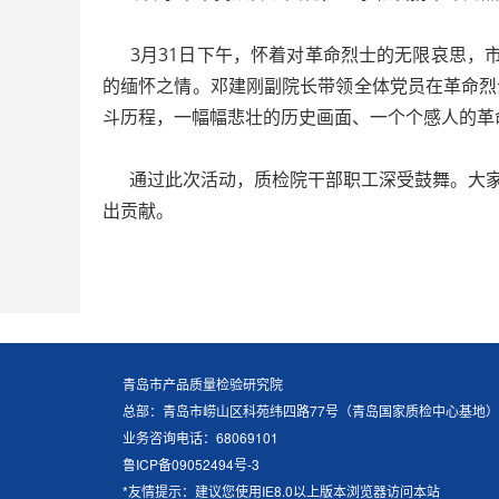
3月31日下午，怀着对革命烈士的无限哀思，市
的缅怀之情。邓建刚副院长带领全体党员在革命烈
斗历程，一幅幅悲壮的历史画面、一个个感人的革
通过此次活动，质检院干部职工深受鼓舞。大家
出贡献。
青岛市产品质量检验研究院
总部：青岛市崂山区科苑纬四路77号（青岛国家质检中心基地）
业务咨询电话：68069101
鲁ICP备09052494号-3
*友情提示：建议您使用IE8.0以上版本浏览器访问本站