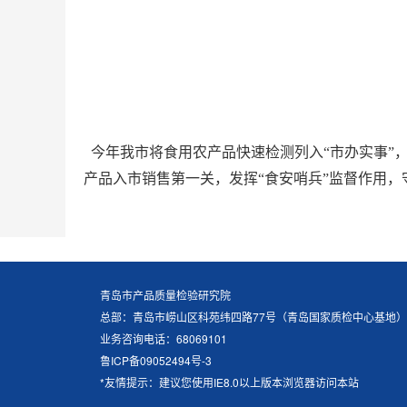
今年我市将食用农产品快速检测列入“市办实事”
产品入市销售第一关，发挥“食安哨兵”监督作用，
青岛市产品质量检验研究院
总部：青岛市崂山区科苑纬四路77号（青岛国家质检中心基地）
业务咨询电话：68069101
鲁ICP备09052494号-3
*友情提示：建议您使用IE8.0以上版本浏览器访问本站