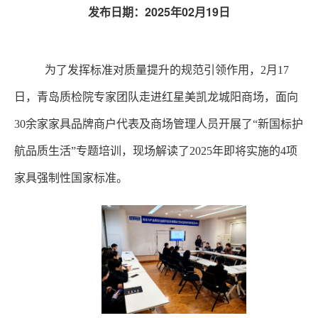
发布日期：
2025年02月19日
为了发挥标准对
质量提升的规范引领
作用
，
2月17
日，青岛质检院
专家团
队走进红星美凯龙城阳商场，
面向
30余家
家具
品牌商户代表
及
商场管理人员
开展了
“
新国标护
航品质生活
”
专题培训
，现场解读了
2025年
即将实施的
4项
家具强制性国家标准。