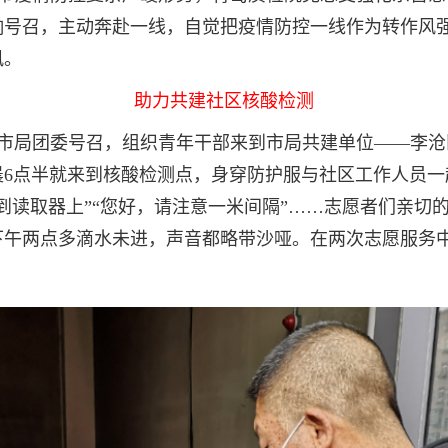
号召，主动奔赴一线，自觉把疫情防控一线作为转作风强
风。
助力共建社区核酸检测
市局团委号召，组织青年干部来到市局共建单位——李沧
晨6点半就来到核酸检测点，身穿防护服与社区工作人员一
到读取器上”“您好，请注意一米间隔”……志愿者们亲切
午两点多滴水未进，声音都略带沙哑。在两次志愿服务中，